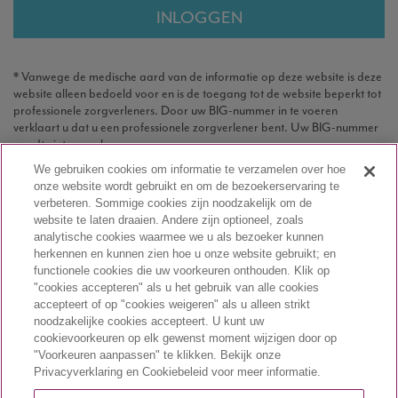
* Vanwege de medische aard van de informatie op deze website is deze
website alleen bedoeld voor en is de toegang tot de website beperkt tot
professionele zorgverleners. Door uw BIG-nummer in te voeren
verklaart u dat u een professionele zorgverlener bent. Uw BIG-nummer
wordt niet opgeslagen.
We gebruiken cookies om informatie te verzamelen over hoe
onze website wordt gebruikt en om de bezoekerservaring te
verbeteren. Sommige cookies zijn noodzakelijk om de
website te laten draaien. Andere zijn optioneel, zoals
analytische cookies waarmee we u als bezoeker kunnen
herkennen en kunnen zien hoe u onze website gebruikt; en
functionele cookies die uw voorkeuren onthouden. Klik op
"cookies accepteren" als u het gebruik van alle cookies
accepteert of op "cookies weigeren" als u alleen strikt
noodzakelijke cookies accepteert. U kunt uw
cookievoorkeuren op elk gewenst moment wijzigen door op
"Voorkeuren aanpassen" te klikken. Bekijk onze
NL-VYX-2300005
Privacyverklaring en Cookiebeleid voor meer informatie.
July 2023