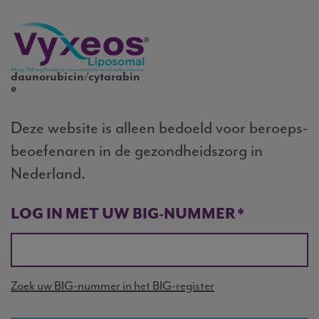
Skip
to
main
content
44 mg/100 mg Powder for concentrate for solution for infusion
daunorubicin/cytarabin
e
Deze website is alleen bedoeld voor beroeps-
beoefenaren in de gezondheidszorg in
Nederland.
LOG IN MET UW BIG-NUMMER
Zoek uw BIG-nummer in het BIG-register